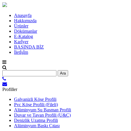
Anasayfa
Hakkımızda
Ürünler
Dökümanlar
E-Katalog
Karİyer
BASINDA BİZ
İletİşİm
Arama:
Profiller
Galvanizli Köşe Profili
Pvc Köşe Profili (Fileli)
Alüminyum Su Basman Profili
Duvar ve Tavan Profili (U&C)
Denizlik Uzatma Profili
Alüminyum Baskı Çıtası