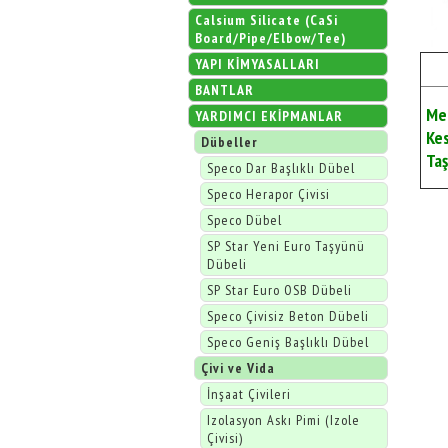
Calsium Silicate (CaSi
Board/Pipe/Elbow/Tee)
YAPI KİMYASALLARI
BANTLAR
Me
YARDIMCI EKİPMANLAR
Ke
Dübeller
Taş
Speco Dar Başlıklı Dübel
Speco Herapor Çivisi
Speco Dübel
SP Star Yeni Euro Taşyünü
Dübeli
SP Star Euro OSB Dübeli
Speco Çivisiz Beton Dübeli
Speco Geniş Başlıklı Dübel
Çivi ve Vida
İnşaat Çivileri
Izolasyon Askı Pimi (Izole
Çivisi)