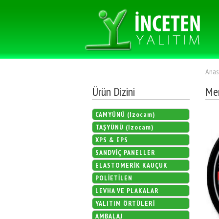
.
Anas
Ürün Dizini
Mer
CAMYÜNÜ (Izocam)
TAŞYÜNÜ (Izocam)
XPS & EPS
SANDVİÇ PANELLER
ELASTOMERİK KAUÇUK
POLİETİLEN
LEVHA VE PLAKALAR
YALITIM ÖRTÜLERİ
AMBALAJ