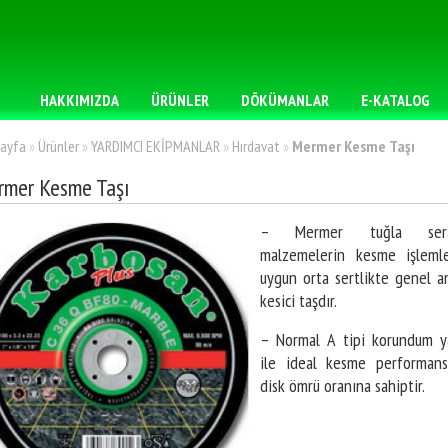
HAKKIMIZDA
ÜRÜNLER
DÖKÜMANLAR
E-KATALOG
ayfa
»
Ürünler
»
YARDIMCI EKİPMANLAR
»
Hırdavat
»
Mermer Kesme Taşı
mer Kesme Taşı
– Mermer tuğla sera
malzemelerin kesme işlemle
uygun orta sertlikte genel a
kesici taşdır.
– Normal A tipi korundum y
ile ideal kesme performans
disk ömrü oranına sahiptir.