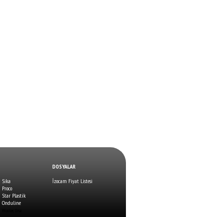
DOSYALAR
Sika
İzocam Fiyat Listesi
Proco
Star Plastik
Onduline
Wooler, Ursa