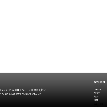
BAYİLİKLER
İstanbul Bayileri
İzocam
OPTAN VE PERAKENDE YALITIM TEDARİKÇİNİZ
Weber
OM
© 1998-2026 TÜM HAKLARI SAKLIDIR.
Assan
BTM
ODE, İzober,