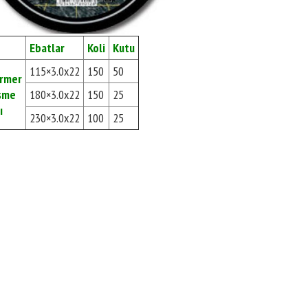
Ebatlar
Koli
Kutu
115×3.0x22
150
50
rmer
sme
180×3.0x22
150
25
ı
230×3.0x22
100
25