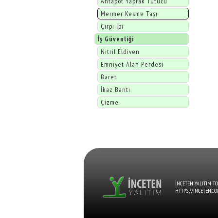
Ahtapot Yaprak Tutucu
Mermer Kesme Taşı
Çırpı İpi
İş Güvenliği
Nitril Eldiven
Emniyet Alan Perdesi
Baret
İkaz Bantı
Çizme
İNCETEN YALITIM T
HTTPS://INCETEN.C