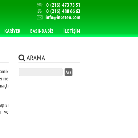
KARİYER
BASINDA BİZ
İLETİŞİM
.
ARAMA
ANASAYFA
mik
rine
maçlı
apısı
ı ve