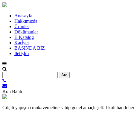
Anasayfa
Hakkımızda
Ürünler
Dökümanlar
E-Katalog
Karİyer
BASINDA BİZ
İletİşİm
Arama:
Koli Bantı
Güçlü yapışma mukavemetine sahip genel amaçlı şeffaf koli bandı he