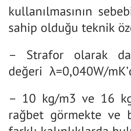
kullanılmasının sebeb
sahip olduğu teknik öze
– Strafor olarak d
değeri λ=0,040W/mK’d
– 10 kg/m3 ve 16 kg
rağbet görmekte ve b
farklı kalınlıklarda bu