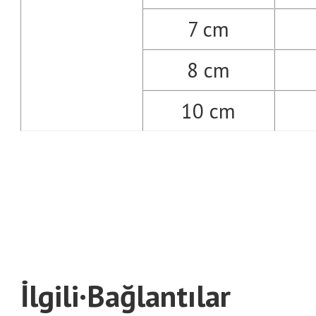
7 cm
8 cm
10 cm
İlgili·Bağlantılar